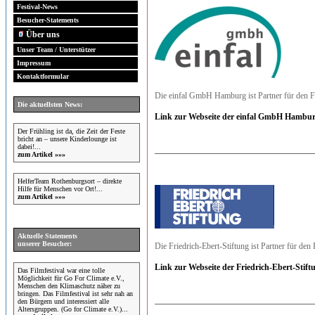
Festival-News
Besucher-Statements
Über uns
Unser Team / Unterstützer
Impressum
Kontaktformular
Die einfal GmbH Hamburg ist Partner für den F
Die aktuellsten News:
Link zur Webseite der einfal GmbH Hambur
Der Frühling ist da, die Zeit der Feste
bricht an – unsere Kinderlounge ist
dabei!...
zum Artikel »»»
HelferTeam Rothenburgsort – direkte
Hilfe für Menschen vor Ort!...
zum Artikel »»»
Aktuelle Statements
unserer Besucher:
Die Friedrich-Ebert-Stiftung ist Partner für den 
Link zur Webseite der Friedrich-Ebert-Stift
Das Filmfestival war eine tolle
Möglichkeit für Go For Climate e.V.,
Menschen den Klimaschutz näher zu
bringen. Das Filmfestival ist sehr nah an
den Bürgern und interessiert alle
Altersgruppen. (Go for Climate e.V.)...