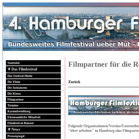
Filmpartner für die 
Startseite
Das Filmfestival
Das Festival-Motto
Zurück
Die Filme
Die Initiatoren
Die Kinos
Filmpartner
Termine
Kartenbestellung
Ehrenamtliche Mitarbeit
Filmfestival-Banner
Folgende Organisationen/Vereine/Unternehm
News
"über arbeiten" in Hamburg eine Filmpart
Pressespiegel