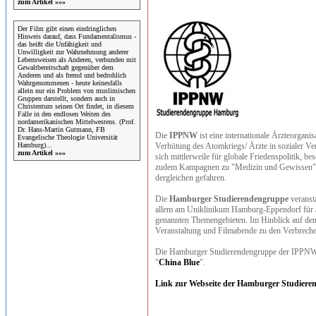
zum Artikel »»»
Der Film gibt einen eindringlichen
Hinweis darauf, dass Fundamentalismus -
das heißt die Unfähigkeit und
Unwilligkeit zur Wahrnehmung anderer
Lebensweisen als Anderen, verbunden mit
Gewaltbereitschaft gegenüber dem
Anderen und als fremd und bedrohlich
Wahrgenommenen - heute keinesfalls
allein nur ein Problem von muslimischen
Gruppen darstellt, sondern auch in
Christentum seinen Ort findet, in diesem
Falle in den endlosen Weiten des
nordamerikanischen Mittelwestens. (Prof.
Dr. Hans-Martin Gutmann, FB
Die
IPPNW
ist eine internationale Ärzteorganis
Evangelische Theologie Universität
Verhütung des Atomkriegs/ Ärzte in sozialer Ver
Hamburg)...
zum Artikel »»»
sich mittlerweile für globale Friedenspolitik, b
zudem Kampagnen zu "Medizin und Gewissen",
dergleichen gefahren.
Die
Hamburger Studierendengruppe
veranst
allem am Uniklinikum Hamburg-Eppendorf für alle
genannten Themengebieten. Im Hinblick auf den
Veranstaltung und Filmabende zu den Verbrechen
Die Hamburger Studierendengruppe der IPPNW i
"
China Blue
".
Link zur Webseite der Hamburger Studier